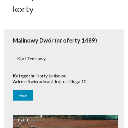
ATRAKCJE
korty
AKTYWNIE
NARTY
Malinowy Dwór
(nr oferty 1489)
ROWERY
PAKIETY
Kort Tenisowy
USŁUGI DLA TURYSTY
Kategoria:
Korty tenisowe
OGŁOSZENIA
Adres:
Świeradów Zdrój, ul. Długa 10,
GALERIA
więcej
ARTYKUŁY O ŚWIERADOWIE
1
of
1