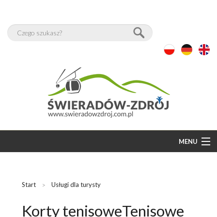
MENU
START
BAZA NOCLEGÓW
Start
Usługi dla turysty
WOLNE POKOJE
Korty tenisoweTenisowe