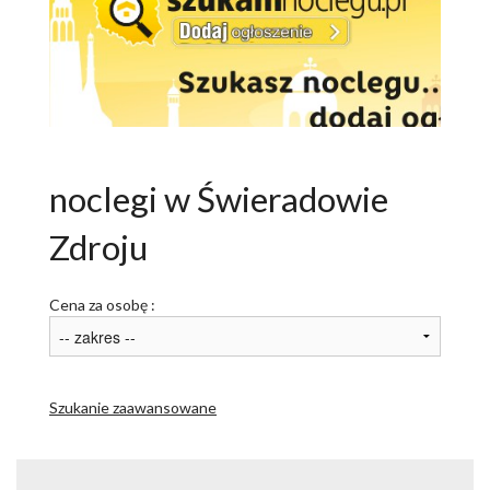
ATRAKCJE
AKTYWNIE
NARTY
ROWERY
noclegi w Świeradowie
PAKIETY
Zdroju
USŁUGI DLA TURYSTY
Cena za osobę :
OGŁOSZENIA
GALERIA
ARTYKUŁY O ŚWIERADOWIE
Szukanie zaawansowane