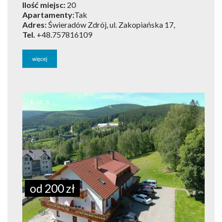
Ilość miejsc:
20
Apartamenty:
Tak
Adres:
Świeradów Zdrój, ul. Zakopiańska 17,
Tel.
+48.757816109
więcej
1
of
5
od 200 zł