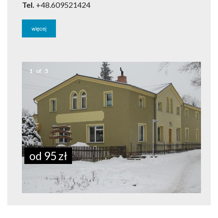
Tel.
+48.609521424
więcej
1
of
5
od 95 zł