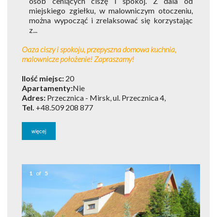
osób ceniących ciszę i spokój. Z dala od
miejskiego zgiełku, w malowniczym otoczeniu,
można wypocząć i zrelaksować się korzystając
z...
Oaza ciszy i spokoju, przepyszna domowa kuchnia,
malownicze położenie! Zapraszamy!
Ilość miejsc:
20
Apartamenty:
Nie
Adres:
Przecznica - Mirsk, ul. Przecznica 4,
Tel.
+48.509 208 877
więcej
1
of
5