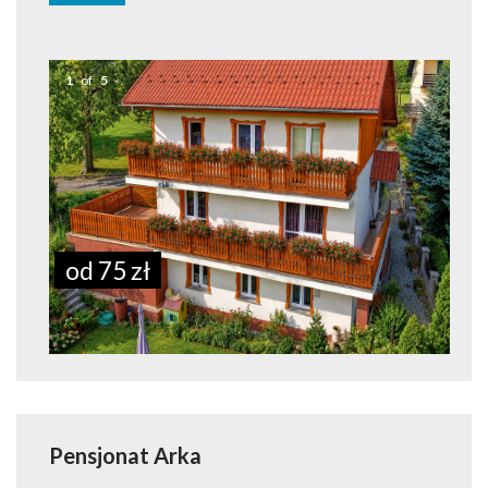
1
of
5
od 75 zł
Pensjonat Arka