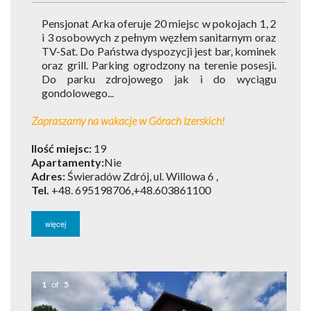
Pensjonat Arka oferuje 20 miejsc w pokojach 1, 2
i 3 osobowych z pełnym węzłem sanitarnym oraz
TV-Sat. Do Państwa dyspozycji jest bar, kominek
oraz grill. Parking ogrodzony na terenie posesji.
Do parku zdrojowego jak i do wyciągu
gondolowego...
Zapraszamy na wakacje w Górach Izerskich!
Ilość miejsc:
19
Apartamenty:
Nie
Adres:
Świeradów Zdrój, ul. Willowa 6 ,
Tel.
+48. 695198706,+48.603861100
więcej
1
of
5