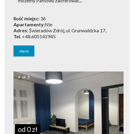
możemy Państwu zaoferować...
Ilość miejsc:
36
Apartamenty:
Nie
Adres:
Świeradów Zdrój, ul. Grunwaldzka 17,
Tel.
+48.605142945
więcej
1
of
5
od 0 zł