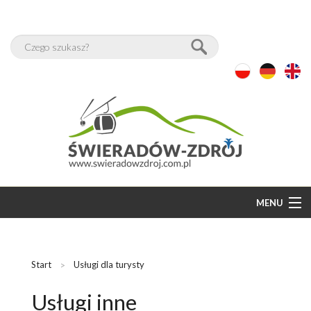
MENU
START
BAZA NOCLEGÓW
Start
Usługi dla turysty
WOLNE POKOJE
Usługi inne