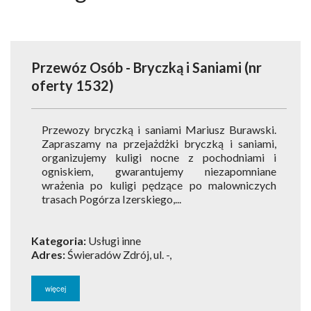
ATRAKCJE
AKTYWNIE
Przewóz Osób - Bryczką i Saniami
(nr
NARTY
oferty 1532)
ROWERY
Przewozy bryczką i saniami Mariusz Burawski.
PAKIETY
Zapraszamy na przejażdżki bryczką i saniami,
organizujemy kuligi nocne z pochodniami i
USŁUGI DLA TURYSTY
ogniskiem, gwarantujemy niezapomniane
wrażenia po kuligi pędzące po malowniczych
OGŁOSZENIA
trasach Pogórza Izerskiego,...
GALERIA
Kategoria:
Usługi inne
Adres:
Świeradów Zdrój, ul. -,
ARTYKUŁY O ŚWIERADOWIE
więcej