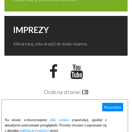
IMPREZY
Kliknij tutaj, żeby przejść do działu imprezy.
Osób na stronie:
(3)
Rozumiem
Informator turystyczny -
Zaloguj się
|
Kontakt z redakcją
Na stronie wykorzystujemy
pliki cookies
(ciasteczka), zgodnie z
www.swieradowzdroj.com.pl
aktualnymi ustawieniami przeglądarki. Prosimy również o zapoznanie się
Copyright © 2003 - 2026
z aktualną
polityką prywatności
strony.