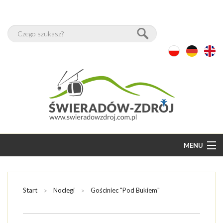
MENU
START
BAZA NOCLEGÓW
Start
Noclegi
Gościniec "Pod Bukiem"
WOLNE POKOJE