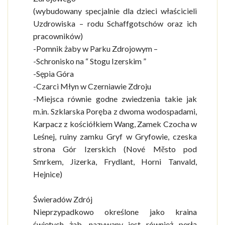
(wybudowany specjalnie dla dzieci właścicieli
Uzdrowiska – rodu Schaffgotschów oraz ich
pracowników)
-Pomnik żaby w Parku Zdrojowym –
-Schronisko na “ Stogu Izerskim ”
-Sępia Góra
-Czarci Młyn w Czerniawie Zdroju
-Miejsca równie godne zwiedzenia takie jak
m.in. Szklarska Poręba z dwoma wodospadami,
Karpacz z kościółkiem Wang, Zamek Czocha w
Leśnej, ruiny zamku Gryf w Gryfowie, czeska
strona Gór Izerskich (Nové Město pod
Smrkem, Jizerka, Frydlant, Horni Tanvald,
Hejnice)
Świeradów Zdrój
Nieprzypadkowo określone jako kraina
świętych żab, nazywany jest również perłą