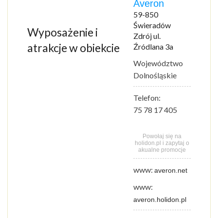
Averon
59-850
Świeradów
Wyposażenie i
Zdrój ul.
atrakcje w obiekcie
Źródlana 3a
Województwo
Dolnośląskie
Telefon:
75 78 17 405
Powołaj się na
holidon.pl i zapytaj o
akualne promocje
www:
averon.net
www:
averon.holidon.pl