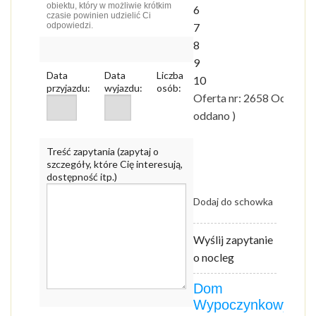
obiektu, który w możliwie krótkim
6
czasie powinien udzielić Ci
odpowiedzi.
7
8
9
Data
Data
Liczba
10
przyjazdu:
wyjazdu:
osób:
Oferta nr: 2658 Ocena:
9
oddano )
Treść zapytania (zapytaj o
szczegóły, które Cię interesują,
dostępność itp.)
Dodaj do schowka
Wyślij zapytanie
o nocleg
Dom
Wypoczynkowy