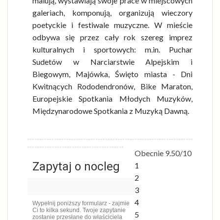
malują, wystawiają swoje prace w miejscowych
galeriach, komponują, organizują wieczory
poetyckie i festiwale muzyczne. W mieście
odbywa się przez cały rok szereg imprez
kulturalnych i sportowych: m.in. Puchar
Sudetów w Narciarstwie Alpejskim i
Biegowym, Majówka, Święto miasta - Dni
Kwitnących Rododendronów, Bike Maraton,
Europejskie Spotkania Młodych Muzyków,
Międzynarodowe Spotkania z Muzyką Dawną.
Obecnie 9.50/10
Zapytaj o nocleg
1
2
3
4
Wypełnij poniższy formularz - zajmie
Ci to kilka sekund. Twoje zapytanie
5
zostanie przesłane do właściciela