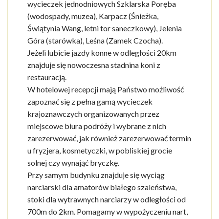
wycieczek jednodniowych Szklarska Poręba
(wodospady, muzea), Karpacz (Śnieżka,
Świątynia Wang, letni tor saneczkowy), Jelenia
Góra (starówka), Leśna (Zamek Czocha).
Jeżeli lubicie jazdy konne w odległości 20km
znajduje się nowoczesna stadnina koni z
restauracją.
W hotelowej recepcji mają Państwo możliwość
zapoznać się z pełna gamą wycieczek
krajoznawczych organizowanych przez
miejscowe biura podróży i wybrane z nich
zarezerwować, jak również zarezerwować termin
u fryzjera, kosmetyczki, w pobliskiej grocie
solnej czy wynająć bryczkę.
Przy samym budynku znajduje się wyciąg
narciarski dla amatorów białego szaleństwa,
stoki dla wytrawnych narciarzy w odległości od
700m do 2km. Pomagamy w wypożyczeniu nart,