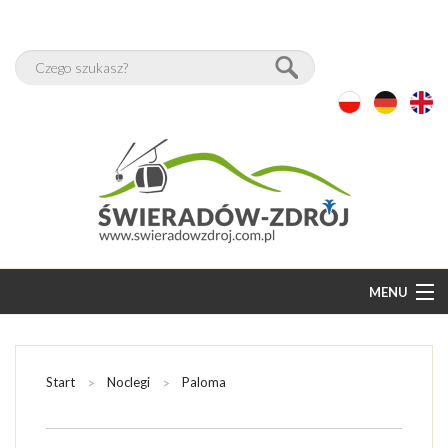
MENU
START
BAZA NOCLEGÓW
Start
Noclegi
Paloma
WOLNE POKOJE