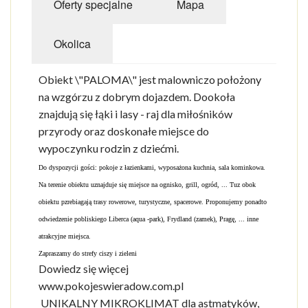
Oferty specjalne
Mapa
Okolica
Obiekt \"PALOMA\" jest malowniczo położony
na wzgórzu z dobrym dojazdem. Dookoła
znajdują się łąki i lasy - raj dla miłośników
przyrody oraz doskonałe miejsce do
wypoczynku rodzin z dziećmi.
Do dyspozycji gości: pokoje z łazienkami, wyposażona kuchnia, sala kominkowa.
Na terenie obiektu uznajduje się miejsce na ognisko, grill, ogród, ...
Tuz obok
obiektu pzrebiagają trasy rowerowe, turystyczne, spacerowe.
Proponujemy ponadto
odwiedzenie pobliskiego Liberca (aqua -park), Frydland (zamek), Pragę, ... inne
atrakcyjne miejsca.
Zapraszamy do strefy ciszy i zieleni
Dowiedz się więcej
www.pokojeswieradow.com.pl
UNIKALNY MIKROKLIMAT dla astmatyków,