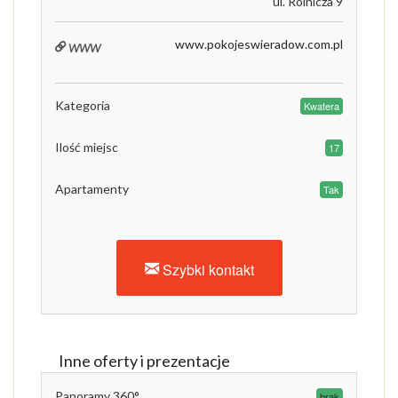
ul. Rolnicza 9
www
www.pokojeswieradow.com.pl
Kategoria
Kwatera
Ilość miejsc
17
Apartamenty
Tak
Szybki kontakt
Inne oferty i prezentacje
Panoramy 360°
brak