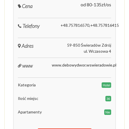
od 80-135zł/os
Cena
Telefony
+48.757816570,+48.757816415
Adres
59-850 Świeradów Zdrój
ul. Wczasowa 4
www
www.debowydwor.wswieradowie.pl
Kategoria
Hotel
Ilość miejsc
36
Apartamenty
Nie