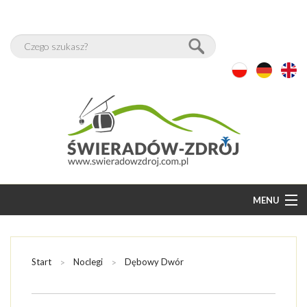
MENU
START
BAZA NOCLEGÓW
Start
Noclegi
Dębowy Dwór
WOLNE POKOJE