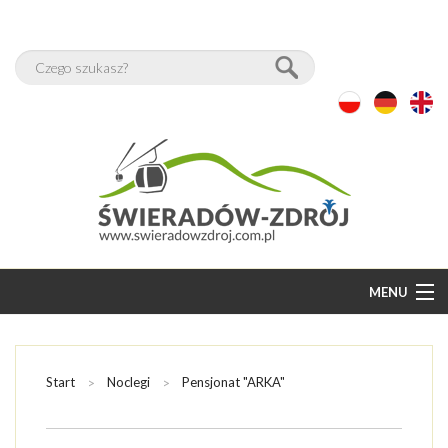
MENU
START
BAZA NOCLEGÓW
Start
Noclegi
Pensjonat "ARKA"
WOLNE POKOJE