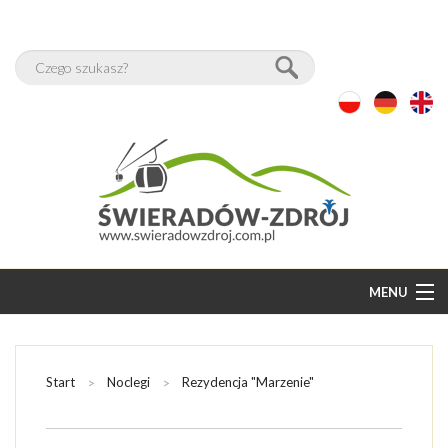
MENU
START
BAZA NOCLEGÓW
Start
Noclegi
Rezydencja "Marzenie"
WOLNE POKOJE