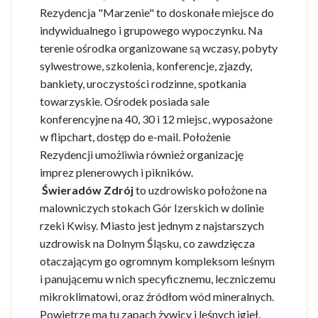
Rezydencja "Marzenie" to doskonałe miejsce do
indywidualnego i grupowego wypoczynku. Na
terenie ośrodka organizowane są wczasy, pobyty
sylwestrowe, szkolenia, konferencje, zjazdy,
bankiety, uroczystości rodzinne, spotkania
towarzyskie. Ośrodek posiada sale
konferencyjne na 40, 30 i 12 miejsc, wyposażone
w flipchart, dostęp do e-mail. Położenie
Rezydencji umożliwia również organizację
imprez plenerowych i pikników.
Świeradów Zdrój
to uzdrowisko położone na
malowniczych stokach Gór Izerskich w dolinie
rzeki Kwisy. Miasto jest jednym z najstarszych
uzdrowisk na Dolnym Śląsku, co zawdzięcza
otaczającym go ogromnym kompleksom leśnym
i panującemu w nich specyficznemu, leczniczemu
mikroklimatowi, oraz źródłom wód mineralnych.
Powietrze ma tu zapach żywicy i leśnych igieł.