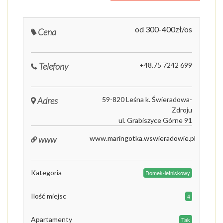
od 300-400zł/os
Cena
Telefony
+48.75 7242 699
Adres
59-820 Leśna k. Świeradowa-
Zdroju
ul. Grabiszyce Górne 91
www
www.maringotka.wswieradowie.pl
Kategoria
Domek-letniskowy
Ilość miejsc
4
Apartamenty
Tak