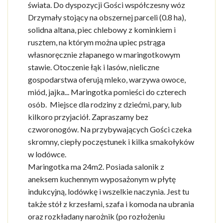
świata. Do dyspozycji Gości współczesny wóz
Drzymały stojący na obszernej parceli (0.8 ha),
solidna altana, piec chlebowy z kominkiem i
rusztem, na którym można upiec pstrąga
własnoręcznie złapanego w maringotkowym
stawie. Otoczenie łąk i lasów, nieliczne
gospodarstwa oferują mleko, warzywa owoce,
miód, jajka... Maringotka pomieści do czterech
osób. Miejsce dla rodziny z dziećmi, pary, lub
kilkoro przyjaciół. Zapraszamy bez
czworonogów. Na przybywających Gości czeka
skromny, ciepły poczęstunek i kilka smakołyków
w lodówce.
Maringotka ma 24m2. Posiada salonik z
aneksem kuchennym wyposażonym w płytę
indukcyjną, lodówkę i wszelkie naczynia. Jest tu
także stół z krzesłami, szafa i komoda na ubrania
oraz rozkładany narożnik (po rozłożeniu