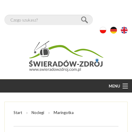
MENU
START
BAZA NOCLEGÓW
Start
Noclegi
Maringotka
WOLNE POKOJE