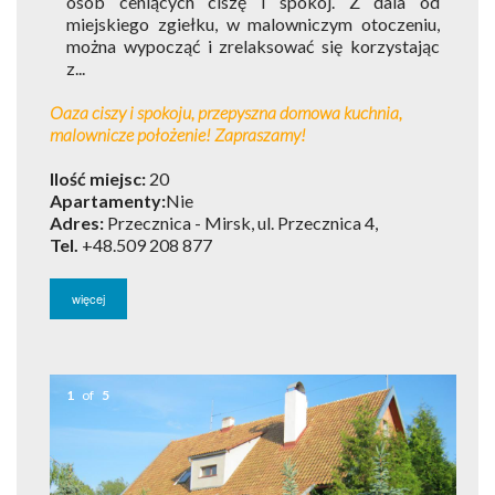
osób ceniących ciszę i spokój. Z dala od
miejskiego zgiełku, w malowniczym otoczeniu,
można wypocząć i zrelaksować się korzystając
z...
Oaza ciszy i spokoju, przepyszna domowa kuchnia,
malownicze położenie! Zapraszamy!
Ilość miejsc:
20
Apartamenty:
Nie
Adres:
Przecznica - Mirsk, ul. Przecznica 4,
Tel.
+48.509 208 877
więcej
1
of
5