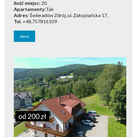
Ilość miejsc:
20
Apartamenty:
Tak
Adres:
Świeradów Zdrój, ul. Zakopiańska 17,
Tel.
+48.757816109
więcej
1
of
5
od 200 zł