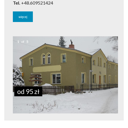
Tel.
+48.609521424
więcej
1
of
5
od 95 zł