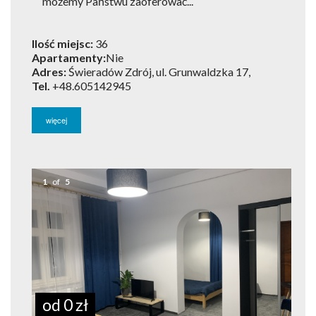
możemy Państwu zaoferować...
Ilość miejsc:
36
Apartamenty:
Nie
Adres:
Świeradów Zdrój, ul. Grunwaldzka 17,
Tel.
+48.605142945
więcej
1
of
5
od 0 zł