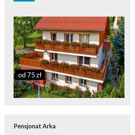
1
of
5
od 75 zł
Pensjonat Arka