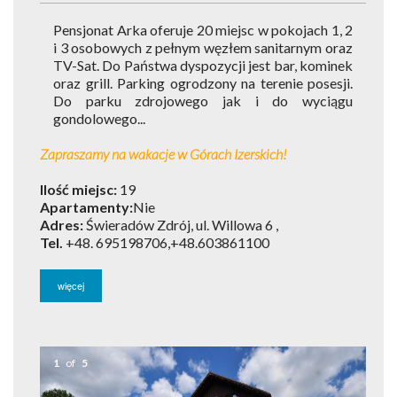
Pensjonat Arka oferuje 20 miejsc w pokojach 1, 2
i 3 osobowych z pełnym węzłem sanitarnym oraz
TV-Sat. Do Państwa dyspozycji jest bar, kominek
oraz grill. Parking ogrodzony na terenie posesji.
Do parku zdrojowego jak i do wyciągu
gondolowego...
Zapraszamy na wakacje w Górach Izerskich!
Ilość miejsc:
19
Apartamenty:
Nie
Adres:
Świeradów Zdrój, ul. Willowa 6 ,
Tel.
+48. 695198706,+48.603861100
więcej
1
of
5