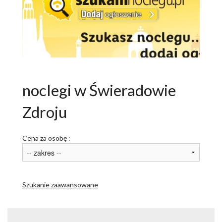
ATRAKCJE
AKTYWNIE
NARTY
ROWERY
noclegi w Świeradowie
PAKIETY
Zdroju
USŁUGI DLA TURYSTY
Cena za osobę :
OGŁOSZENIA
GALERIA
ARTYKUŁY O ŚWIERADOWIE
Szukanie zaawansowane