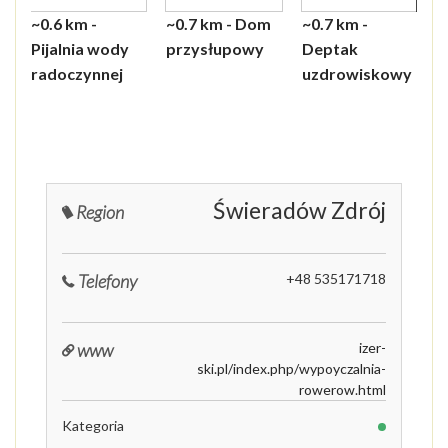
~0.6 km -
~0.7 km - Dom
~0.7 km -
~0.8
~0.9
~1 k
~1.
~2.3
~2.8
Pijalnia wody
przysłupowy
Deptak
Kośc
Muz
Muz
Zdr
Mły
Gór
radoczynnej
uzdrowiskowy
Józe
Zdr
Myś
źród
Obl
Czer
NM
Zdro
Świeradów Zdrój
Region
Telefony
+48 535171718
www
izer-
ski.pl/index.php/wypoyczalnia-
rowerow.html
Kategoria