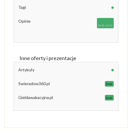
Tagi
Opinie
brak ocen
Inne oferty i prezentacje
Artykuły
Swieradow360.pl
brak
Gieldawakacyjna.pl
brak