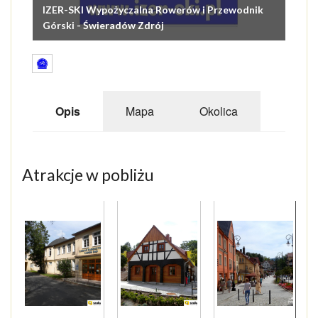
IZER-SKI Wypożyczalna Rowerów i Przewodnik
Górski - Świeradów Zdrój
Opis
Mapa
Okolica
Atrakcje w pobliżu
1
of
8