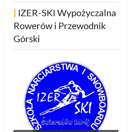
ATRAKCJE
|
IZER-SKI Wypożyczalna
AKTYWNIE
Rowerów i Przewodnik
NARTY
Górski
ROWERY
PAKIETY
1
of
1
USŁUGI DLA TURYSTY
OGŁOSZENIA
GALERIA
ARTYKUŁY O ŚWIERADOWIE