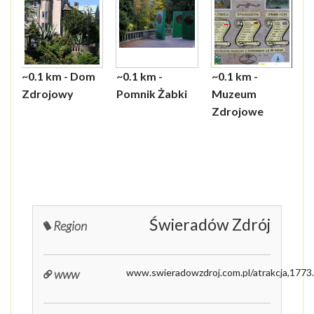
~0.1 km - Dom
~0.1 km -
~0.1 km -
~0.2
~0.
~0.6
~1.9
~2.7
~3.3
Zdrojowy
Pomnik Żabki
Muzeum
Dep
prz
Tra
Pog
Cen
Kośc
Zdrojowe
uzd
Izer
Eduk
Pod
Ekol
Krz
NAT
Świ
Izer
Czer
Świeradów Zdrój
Region
www
www.swieradowzdroj.com.pl/atrakcja,1773