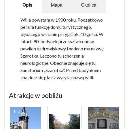
Opis
Mapa
Okolica
Willa powstała w 1900 roku. Początkowo
pełniła funkcję domu turystycznego,
będącego w stanie przyjąć ok. 40 gości. W
latach 90. budynek przekształcono w
pawilon uzdrowiskowy i nadano mu nazwę
Szarotka. Leczono tu schorzenia
neurologiczne. Obecnie znajduje się tu
Sanatorium „Szarotka”. Przed budynkiem
znajduje się głaz z wyrytą nazwą willi.
Atrakcje w pobliżu
1
of
8