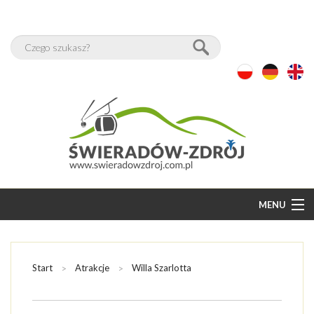
MENU
START
BAZA NOCLEGÓW
Start
Atrakcje
Willa Szarlotta
WOLNE POKOJE