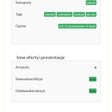
Kategoria
zabytki
Tagi
zabytek
uzdrowisko
atrakcja
dla sen
Opinie
4.5 / 5 (na podstawie 10 opini)
Inne oferty i prezentacje
Artykuły
Swieradow360.pl
brak
Gieldawakacyjna.pl
brak