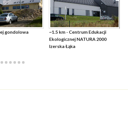
lej gondolowa
~1.5 km - Centrum Edukacji
~1.6
~2.
~2.5
~2.
~2.8
~4.4
Ekologicznej NATURA 2000
Ize
Izerska Łąka