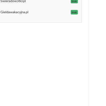
Swieradow360.pl
brak
Gieldawakacyjna.pl
brak