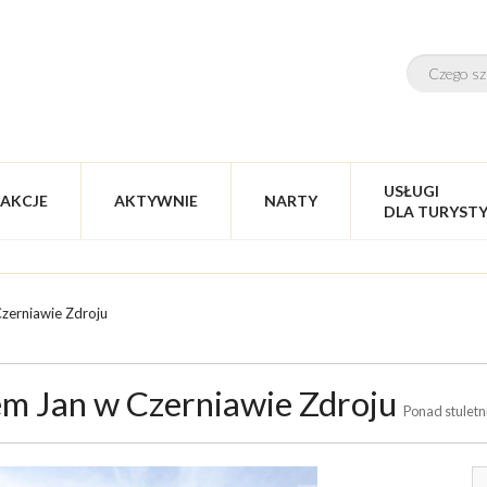
USŁUGI
AKCJE
AKTYWNIE
NARTY
DLA TURYST
zerniawie Zdroju
m Jan w Czerniawie Zdroju
Ponad stuletn