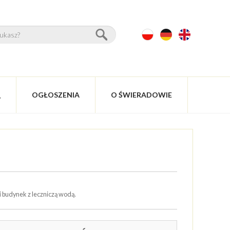
OGŁOSZENIA
O ŚWIERADOWIE
Y
i budynek z leczniczą wodą.