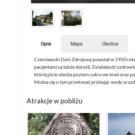
Opis
Mapa
Okolica
Czerniawski Dom Zdrojowy powstał w 1910 roku. 
pacjentami są także dorośli. Działalność uzdrowis
której picie obniża poziom cukru we krwi oraz 
Można się o tym przekonać próbując wody w uzdr
Atrakcje w pobliżu
1
of
8