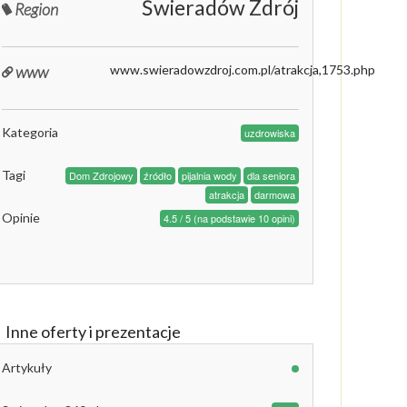
Świeradów Zdrój
Region
www
www.swieradowzdroj.com.pl/atrakcja,1753.php
Kategoria
uzdrowiska
Tagi
Dom Zdrojowy
źródło
pijalnia wody
dla seniora
atrakcja
darmowa
Opinie
4.5 / 5 (na podstawie 10 opini)
Inne oferty i prezentacje
Artykuły
Zdrojowy ze źródłem Jan w Czerniawie Zdroju - Świeradów Zdrój