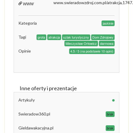
www
www.swieradowzdroj.com.pl/atrakcja,1747
Kategoria
jaskinie
Tagi
grota
atrakcja
szlak turystyczny
Dom Zdrojowy
Mieczysław Orłowicz
darmowa
Opinie
4.5 / 5 (na podstawie 10 opini)
Inne oferty i prezentacje
Artykuły
Swieradow360.pl
brak
Gieldawakacyjna.pl
brak