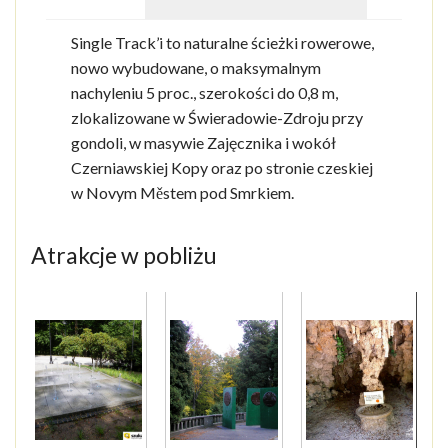
Single Track’i to naturalne ścieżki rowerowe,
nowo wybudowane, o maksymalnym
nachyleniu 5 proc., szerokości do 0,8 m,
zlokalizowane w Świeradowie-Zdroju przy
gondoli, w masywie Zajęcznika i wokół
Czerniawskiej Kopy oraz po stronie czeskiej
w Novym Městem pod Smrkiem.
Atrakcje w pobliżu
1
of
8