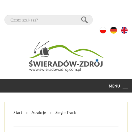
MENU
START
BAZA NOCLEGÓW
Start
Atrakcje
Single Track
WOLNE POKOJE