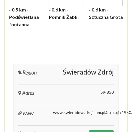
~0.5 km -
~0.6 km -
~0.6 km -
~0.6
~0.8
~1 k
~1.7
~3.
~3.5
Podświetlana
Pomnik Żabki
Sztuczna Grota
Muz
Poi
Rez
gon
Zdr
Geo
fontanna
Zdr
mine
Mar
źród
ście
Czer
tury
Zdro
Kro
Świeradów Zdrój
Region
Adres
59-850
www
www.swieradowzdroj.com.pl/atrakcja,1950