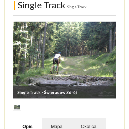
|
Single Track
ATRAKCJE
Single Track
AKTYWNIE
1
of
1
NARTY
ROWERY
PAKIETY
USŁUGI DLA TURYSTY
OGŁOSZENIA
Single Track - Świeradów Zdrój
GALERIA
ARTYKUŁY O ŚWIERADOWIE
Opis
Mapa
Okolica