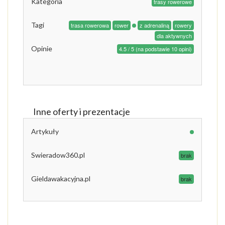
Kategoria
trasy rowerowe
Tagi
trasa rowerowa
rower
z adrenaliną
rowery
dla aktywnych
Opinie
4.5 / 5 (na podstawie 10 opini)
Inne oferty i prezentacje
Artykuły
Swieradow360.pl
brak
Gieldawakacyjna.pl
brak