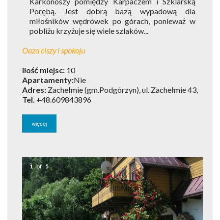
Karkonoszy pomiędzy Karpaczem i Szklarską
Porębą. Jest dobrą bazą wypadową dla
miłośników wędrówek po górach, ponieważ w
pobliżu krzyżuje się wiele szlaków...
Oaza ciszy i spokoju
Ilość miejsc:
10
Apartamenty:
Nie
Adres:
Zachełmie (gm.Podgórzyn), ul. Zachełmie 43,
Tel.
+48.609843896
więcej
1
of
5