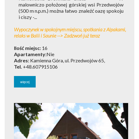
malowniczo położonej górskiej wsi Przedwojów
(500 m n.p.m.) można łatwo znaleźć oazę spokoju
i ciszy -...
Wypoczynek w spokojnym miejscu, spotkania z Alpakami,
relaks w Balii i Saunie --> Zadzwoń już teraz
Ilość miejsc:
16
Apartamenty:
Nie
Adres:
Kamienna Góra, ul. Przedwojów 65,
Tel.
+48.607915106
więcej
1
of
5