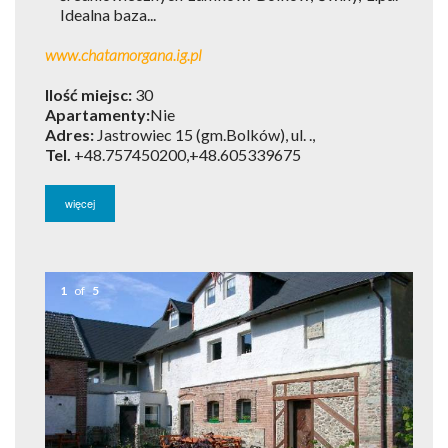
Idealna baza...
www.chatamorgana.ig.pl
Ilość miejsc:
30
Apartamenty:
Nie
Adres:
Jastrowiec 15 (gm.Bolków), ul. .,
Tel.
+48.757450200,+48.605339675
więcej
1
of
5