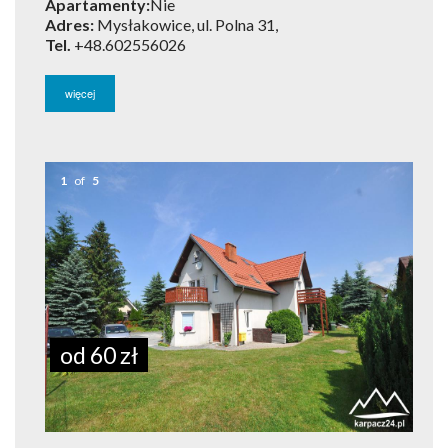
Apartamenty:
Nie
Adres:
Mysłakowice, ul. Polna 31,
Tel.
+48.602556026
więcej
1
of
5
od 60 zł