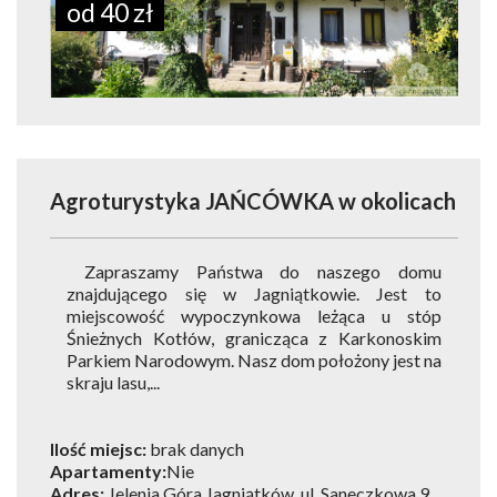
od 40 zł
Agroturystyka JAŃCÓWKA
w okolicach
Zapraszamy Państwa do naszego domu
znajdującego się w Jagniątkowie. Jest to
miejscowość wypoczynkowa leżąca u stóp
Śnieżnych Kotłów, granicząca z Karkonoskim
Parkiem Narodowym. Nasz dom położony jest na
skraju lasu,...
Ilość miejsc:
brak danych
Apartamenty:
Nie
Adres:
Jelenia Góra Jagniątków, ul. Saneczkowa 9,