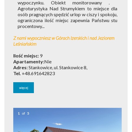
wypoczynku. Obiekt monitorowany .
Agroturystyka Nad Strumykiem to miejsce dla
osób pragnących spędzić urlop w ciszy i spokoju,
ograniczona ilość miejsc zapewnia Państwu stu
procentowy...
Z nami wypoczniesz w Górach Izerskich i nad Jeziorem
Leśniańskim
Ilość miejsc:
9
Apartamenty:
Nie
Adres:
Stankowice, ul. Stankowice 8,
Tel.
+48.691642823
więcej
1
of
5