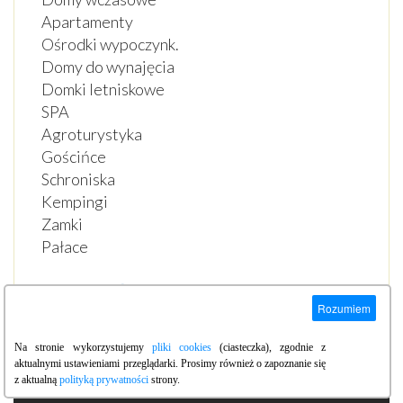
Apartamenty
Ośrodki wypoczynk.
Domy do wynajęcia
Domki letniskowe
SPA
Agroturystyka
Gościńce
Schroniska
Kempingi
Zamki
Pałace
Noclegi w Świeradowie
Rozumiem
Na stronie wykorzystujemy
pliki cookies
(ciasteczka), zgodnie z
aktualnymi ustawieniami przeglądarki. Prosimy również o zapoznanie się
z aktualną
REKLAMA
polityką prywatności
strony.