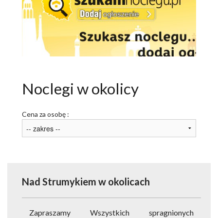
ATRAKCJE
AKTYWNIE
NARTY
ROWERY
Noclegi w okolicy
PAKIETY
Cena za osobę :
USŁUGI DLA TURYSTY
OGŁOSZENIA
GALERIA
Nad Strumykiem
w okolicach
ARTYKUŁY O ŚWIERADOWIE
Zapraszamy Wszystkich spragnionych