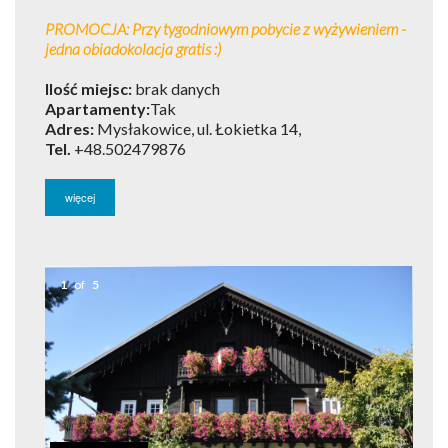
PROMOCJA: Przy tygodniowym pobycie z wyżywieniem -
jedna obiadokolacja gratis :)
Ilość miejsc:
brak danych
Apartamenty:
Tak
Adres:
Mysłakowice, ul. Łokietka 14,
Tel.
+48.502479876
więcej
1
of
5