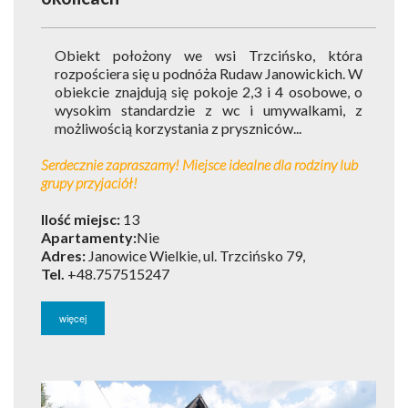
Obiekt położony we wsi Trzcińsko, która
rozpościera się u podnóża Rudaw Janowickich. W
obiekcie znajdują się pokoje 2,3 i 4 osobowe, o
wysokim standardzie z wc i umywalkami, z
możliwością korzystania z pryszniców...
Serdecznie zapraszamy! Miejsce idealne dla rodziny lub
grupy przyjaciół!
Ilość miejsc:
13
Apartamenty:
Nie
Adres:
Janowice Wielkie, ul. Trzcińsko 79,
Tel.
+48.757515247
więcej
1
of
5