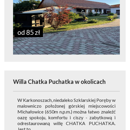
od 85 zł
Willa Chatka Puchatka
w okolicach
W Karkonoszach, niedaleko Szklarskiej Poręby w
malowniczo położonej górskiej miejscowości
Michałowice (650m n.p.m.) można łatwo znaleźć
oazę spokoju, komfortu i ciszy - zabytkową i
odrestaurowaną willę CHATKA PUCHATKA.
Jest to...