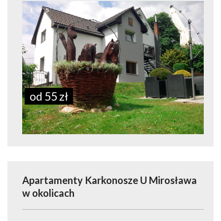
1
of
5
od 55 zł
Apartamenty Karkonosze U Mirosława
w okolicach