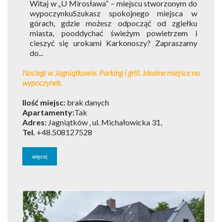
Witaj w „U Mirosława” – miejscu stworzonym do
wypoczynkuSzukasz spokojnego miejsca w
górach, gdzie możesz odpocząć od zgiełku
miasta, pooddychać świeżym powietrzem i
cieszyć się urokami Karkonoszy? Zapraszamy
do...
Noclegi w Jagniątkowie. Parking i grill. Idealne miejsce na
wypoczynek.
Ilość miejsc:
brak danych
Apartamenty:
Tak
Adres:
Jagniątków , ul. Michałowicka 31,
Tel.
+48.508127528
więcej
1
of
5