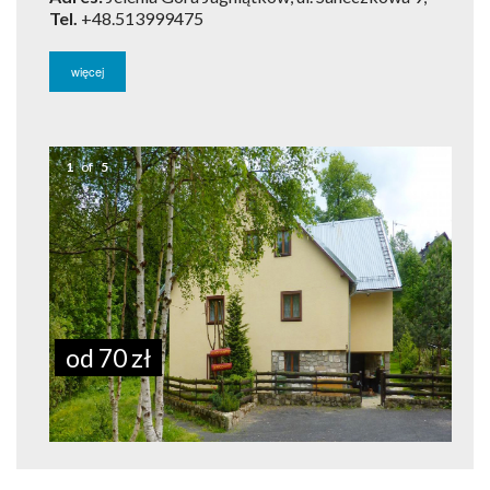
Tel.
+48.513999475
więcej
1
of
5
od 70 zł