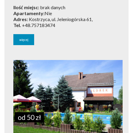
Ilość miejsc:
brak danych
Apartamenty:
Nie
Adres:
Kostrzyca, ul. Jeleniogórska 61,
Tel.
+48.757183474
więcej
1
of
5
od 50 zł