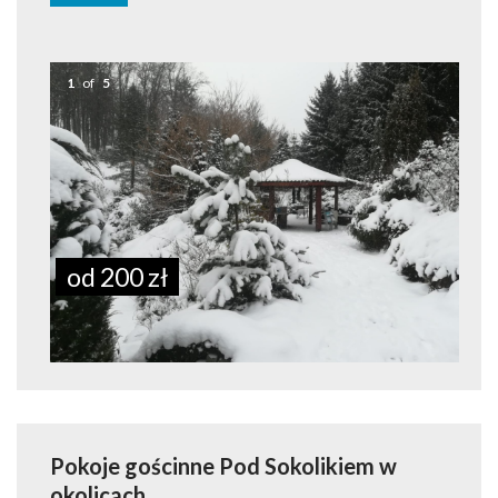
1
of
5
od 200 zł
Pokoje gościnne Pod Sokolikiem
w
okolicach