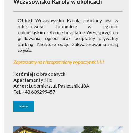
Wczasowisko Karola
w okolicach
Obiekt Wczasowisko Karola położony jest w
miejscowości Lubomierz w regionie
dolnośląskim. Oferuje bezpłatne WiFi, sprzęt do
grillowania, ogród oraz bezpłatny prywatny
parking. Niektóre opcje zakwaterowania mają
część...
Zapraszamy na niezapomniany wypoczynek !!!!!
Ilość miejsc:
brak danych
Apartamenty:
Nie
Adres:
Lubomierz, ul. Pasiecznik 18A,
Tel.
+48.609299457
więcej
1
of
5