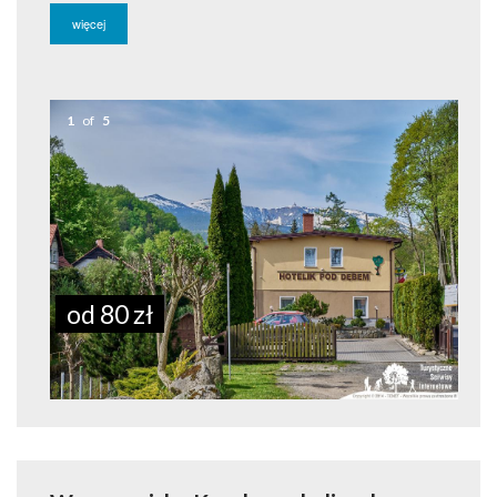
więcej
1
of
5
od 80 zł