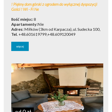
! Piękny dom górski z ogrodem do wyłącznej dyspozycji
Gości ! Wi - Fi Ne
Ilość miejsc:
8
Apartamenty:
Nie
Adres:
Miłków (3km od Karpacza), ul. Sudecka 100,
Tel.
+48.601619799,+48.609120049
więcej
1
of
5
od 0 zł