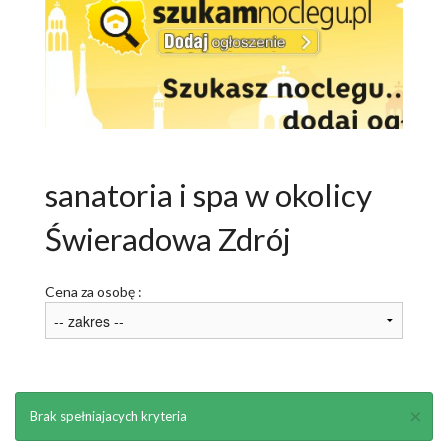
ATRAKCJE
AKTYWNIE
NARTY
ROWERY
sanatoria i spa w okolicy
PAKIETY
Świeradowa Zdrój
USŁUGI DLA TURYSTY
OGŁOSZENIA
Cena za osobę :
GALERIA
ARTYKUŁY O ŚWIERADOWIE
×
Brak spełniajacych kryteria