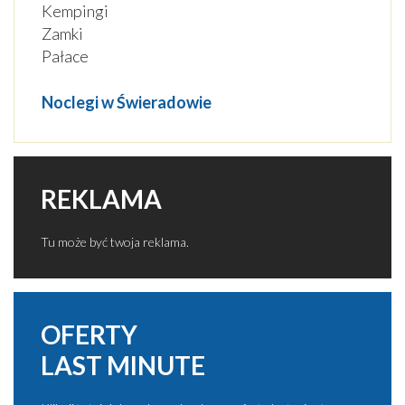
Kempingi
Zamki
Pałace
Noclegi w Świeradowie
REKLAMA
Tu może być twoja reklama.
OFERTY
LAST MINUTE