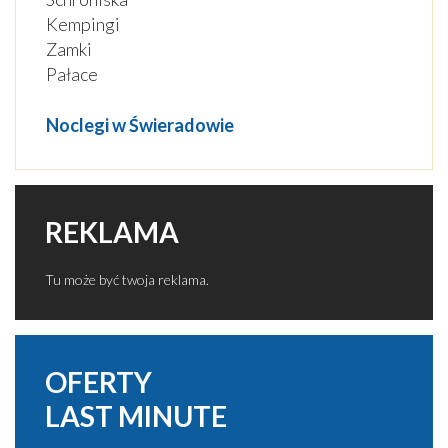
Kempingi
Zamki
Pałace
Noclegi w Świeradowie
REKLAMA
Tu może być twoja reklama.
OFERTY
LAST MINUTE