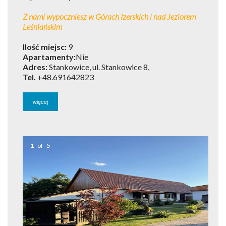
Z nami wypoczniesz w Górach Izerskich i nad Jeziorem
Leśniańskim
Ilość miejsc:
9
Apartamenty:
Nie
Adres:
Stankowice, ul. Stankowice 8,
Tel.
+48.691642823
więcej
1
of
5