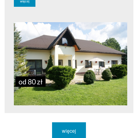
więcej
1
of
5
od 80 zł
więcej