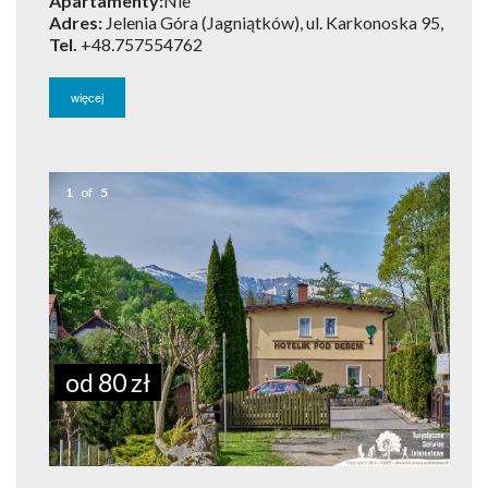
Apartamenty:
Nie
Adres:
Jelenia Góra (Jagniątków), ul. Karkonoska 95,
Tel.
+48.757554762
więcej
1
of
5
od 80 zł