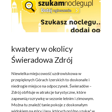
ATRAKCJE
AKTYWNIE
NARTY
ROWERY
kwatery w okolicy
PAKIETY
Świeradowa Zdrój
USŁUGI DLA TURYSTY
OGŁOSZENIA
Niewielka miejscowość uzdrowiskowa w
przepięknych Górach Izerskich to doskonałe i
GALERIA
niedrogie miejsce na odpoczynek. Świeradów –
Zdrój obfituje w atrakcje turystyczne, które
ARTYKUŁY O ŚWIERADOWIE
zapewnią rozrywkę w sezonie letnim i zimowym.
Można tu znaleźć tanie pokoje z doskonałym
widokiem na góry i lasy, których próżno szukać w