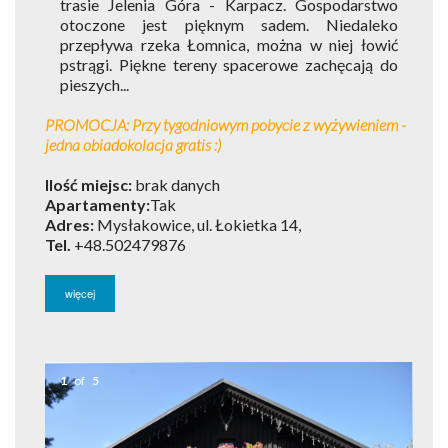
trasie Jelenia Góra - Karpacz. Gospodarstwo
otoczone jest pięknym sadem. Niedaleko
przepływa rzeka Łomnica, można w niej łowić
pstrągi. Piękne tereny spacerowe zachęcają do
pieszych...
PROMOCJA: Przy tygodniowym pobycie z wyżywieniem -
jedna obiadokolacja gratis :)
Ilość miejsc:
brak danych
Apartamenty:
Tak
Adres:
Mysłakowice, ul. Łokietka 14,
Tel.
+48.502479876
więcej
1
of
5