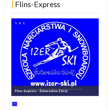
|
Flins-Express
ATRAKCJE
AKTYWNIE
1
of
1
NARTY
ROWERY
PAKIETY
USŁUGI DLA TURYSTY
OGŁOSZENIA
GALERIA
Flins-Express - Świeradów Zdrój
ARTYKUŁY O ŚWIERADOWIE