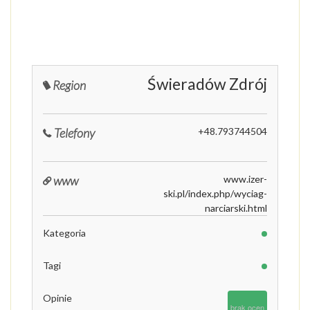
Świeradów Zdrój
Region
Telefony
+48.793744504
www
www.izer-
ski.pl/index.php/wyciag-
narciarski.html
Kategoria
Tagi
Opinie
brak ocen