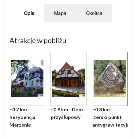
Opis
Mapa
Okolica
Atrakcje w pobliżu
1
of
8
~0.7 km -
~0.8 km - Dom
~0.8 km -
~0.8
~1 k
~1.1
~1.6
~2.3
~2.9
Rezydencja
przysłupowy
Izerski punkt
Poi
Font
Sztu
Tra
Schr
Gór
Marzenie
antygrawitacyjny
mine
Żab
Stog