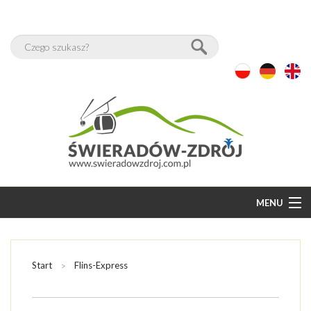
MENU
START
BAZA NOCLEGÓW
Start
Flins-Express
WOLNE POKOJE