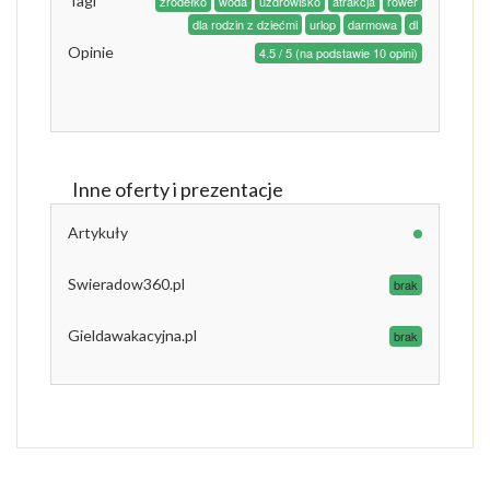
Tagi
źródełko
woda
uzdrowisko
atrakcja
rower
dla rodzin z dziećmi
urlop
darmowa
dl
Opinie
4.5 / 5 (na podstawie 10 opini)
Inne oferty i prezentacje
Artykuły
Swieradow360.pl
brak
Gieldawakacyjna.pl
brak