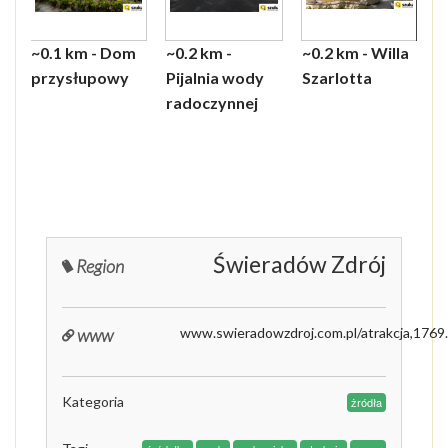
~0.1 km - Dom
~0.2 km -
~0.2 km - Willa
~0.
~0.3
~0.6
~2.1
~2.5
~3.2
przysłupowy
Pijalnia wody
Szarlotta
Zdr
Rez
Muz
Gór
Schr
Kośc
radoczynnej
Mar
Myś
Stog
Pod
Krz
Świ
Czer
Świeradów Zdrój
Region
www
www.swieradowzdroj.com.pl/atrakcja,1769
Kategoria
żródła