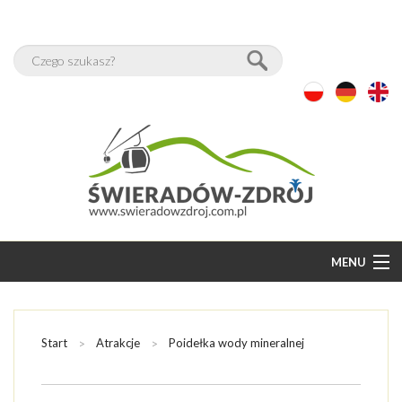
MENU
START
BAZA NOCLEGÓW
Start
Atrakcje
Poidełka wody mineralnej
WOLNE POKOJE