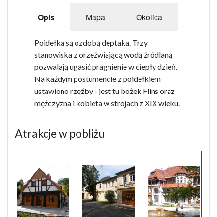
Opis
Mapa
Okolica
Poidełka są ozdobą deptaka. Trzy
stanowiska z orzeźwiającą wodą źródlaną
pozwalają ugasić pragnienie w ciepły dzień.
Na każdym postumencie z poidełkiem
ustawiono rzeźby - jest tu bożek Flins oraz
mężczyzna i kobieta w strojach z XIX wieku.
Atrakcje w pobliżu
1
of
8