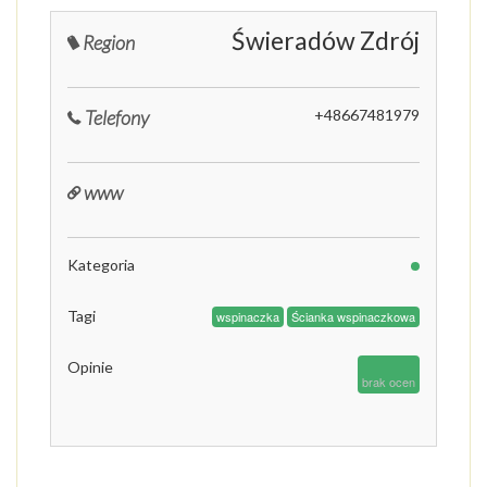
Świeradów Zdrój
Region
Telefony
+48667481979
www
Kategoria
Tagi
wspinaczka
Ścianka wspinaczkowa
Opinie
brak ocen