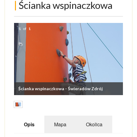
|
Ścianka wspinaczkowa
ATRAKCJE
AKTYWNIE
1
of
1
NARTY
ROWERY
PAKIETY
USŁUGI DLA TURYSTY
OGŁOSZENIA
Ścianka wspinaczkowa - Świeradów Zdrój
GALERIA
ARTYKUŁY O ŚWIERADOWIE
Opis
Mapa
Okolica