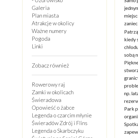
- Uzdrowisko
Samo p
Galeria
jednym
Plan miasta
miejsc
Atrakcje w okolicy
zaniec
Ważne numery
Patrzą
Pogoda
kiedy 
Linki
chłodu
sobą n
Piękne
Zobacz również
stworz
granic
Rowerowy raj
proble
Zamki w okolicach
np. la
Świeradowa
rezerw
Opowieść o żabce
Park p
Legenda o czarcim młynie
organi
Świeradów Zdrój i Flins
Spotka
Legenda o Skarbczyku
zapewn