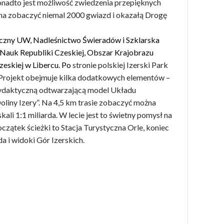
nadto jest możliwość zwiedzenia przepięknych
na zobaczyć niemal 2000 gwiazd i okazałą Drogę
iczny UW, Nadleśnictwo Świeradów i Szklarska
 Nauk Republiki Czeskiej, Obszar Krajobrazu
zeskiej w Libercu.
Po
stronie polskiej Izerski Park
. Projekt obejmuje kilka dodatkowych elementów –
dydaktyczną odtwarzającą model Układu
liny Izery”. Na 4,5 km trasie zobaczyć można
ali 1:1 miliarda. W lecie jest to świetny pomysł na
oczątek ścieżki to Stacja Turystyczna Orle, koniec
 i widoki Gór Izerskich.