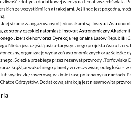
ożliwość zdobycia dodatkowej wiedzy na temat wszechświata. Po
erskich ze wszystkimi ich
atrakcjami
.
Jeśli
noc jest pogodna, moż
ną.
skiej stronie zaangażowanymi jednostkami są
: Instytut Astronom
a,
ze strony czeskiej natomiast: Instytut Astronomiczny Akademii
onego Jizerskie hory oraz Dyrekcja regionalna Lasów Republiki C
go Nieba jest częścią astro-turystycznego projektu Astro Izery
słoneczny, organizację wydarzeń astronomicznych oraz ścieżkę 
znego. Ścieżka przebiega przez rezerwat przyrody „Torfowiska Do
 oraz krążące wokół niego planety w rzeczywistej odległości – w sk
 lub wycieczkę rowerową, w zimie trasę pokonamy na
nartach
. P
 Chatce Górzystów. Dodatkową atrakcją jest niesamowita przyroda
ria