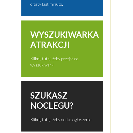
oferty last minute.
WYSZUKIWARKA
ATRAKCJI
Kliknij tutaj, żeby przejść do
wyszukiwarki
SZUKASZ
NOCLEGU?
Kliknij tutaj, żeby dodać ogłoszenie.