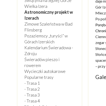
Świątynia na Sępiej Górze
daje m
Wielka Izera
Gór Iz
Astronomiczny projekt w
Mlecz
Izerach
Po pol
Zimowe Szaleństwa w Bad
Poręb
Flinsberg
Chroni
Pozaziemscy „turyści” w
Ciemne
Górach Izerskich
zegar 
Kalendarium Świeradowa -
Słonec
Zdroju
Słońce
Świeradów pieszo i
spacer
rowerem
– przy
Wycieczki autokarowe
Gale
Popularne trasy
- Trasa 1
- Trasa 2
- Trasa 3
- Trasa 4