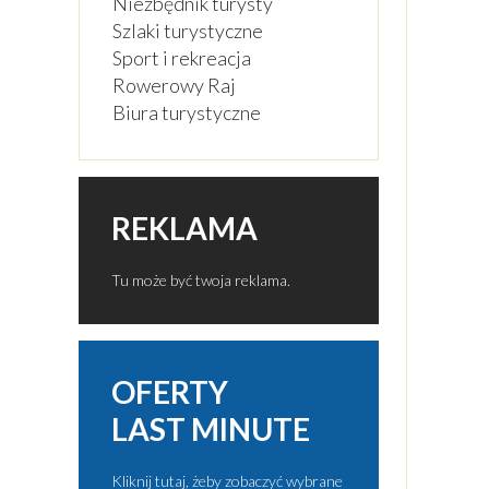
Niezbędnik turysty
Szlaki turystyczne
Sport i rekreacja
Rowerowy Raj
Biura turystyczne
REKLAMA
Tu może być twoja reklama.
OFERTY
LAST MINUTE
Kliknij tutaj, żeby zobaczyć wybrane