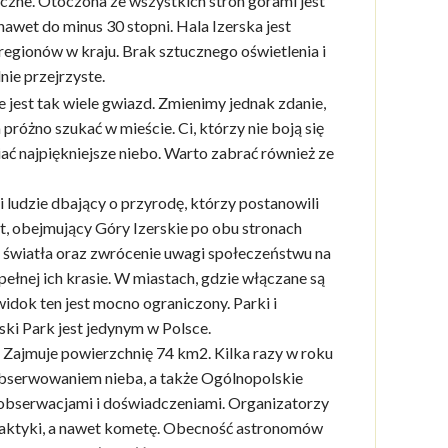
zne. Otoczona ze wszystkich stron górami jest
awet do minus 30 stopni. Hala Izerska jest
regionów w kraju. Brak sztucznego oświetlenia i
nie przejrzyste.
 jest tak wiele gwiazd. Zmienimy jednak zdanie,
różno szukać w mieście. Ci, którzy nie boją się
ć najpiękniejsze niebo. Warto zabrać również ze
 i ludzie dbający o przyrodę, którzy postanowili
kt, obejmujący Góry Izerskie po obu stronach
o światła oraz zwrócenie uwagi społeczeństwu na
łnej ich krasie. W miastach, gdzie włączane są
– widok ten jest mocno ograniczony. Parki i
ski Park jest jedynym w Polsce.
i. Zajmuje powierzchnię 74 km2. Kilka razy w roku
obserwowaniem nieba, a także Ogólnopolskie
obserwacjami i doświadczeniami. Organizatorzy
laktyki, a nawet kometę. Obecność astronomów