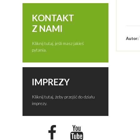
KONTAKT
Z NAMI
Autor:
Kliknij tutaj, jeśli masz jakieś
pytania.
IMPREZY
Kliknij tutaj, żeby przejść do działu
imprezy.