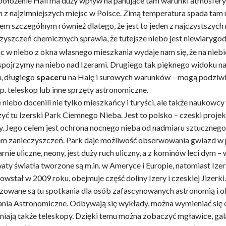
ołożenie Hali ma duży wpływ na panujące tam warunki atmosferyc
 z najzimniejszych miejsc w Polsce. Zimą temperatura spada tam n
em szczególnym również dlatego, że jest to jeden z najczystszych 
zyszczeń chemicznych sprawia, że tutejsze niebo jest niewiarygod
c w niebo z okna własnego mieszkania wydaje nam się, że na niebie
spojrzymy na niebo nad Izerami. Drugiego tak pięknego widoku na p
, długiego
spaceru
na Halę i surowych warunków – mogą podziwia
p. teleskop lub inne sprzęty astronomiczne.
 niebo docenili nie tylko mieszkańcy i turyści, ale także naukowcy
yć tu Izerski Park Ciemnego Nieba. Jest to polsko – czeski proje
y. Jego celem jest ochrona nocnego nieba od nadmiaru sztuczneg
m zanieczyszczeń. Park daje możliwość obserwowania gwiazd w pe
tarnie uliczne, neony, jest duży ruch uliczny, a z kominów leci dym 
aty światła tworzone są m.in. w Ameryce i Europie, natomiast Izer
owstał w 2009 roku, obejmuje część doliny Izery i czeskiej Jizerk
zowane są tu spotkania dla osób zafascynowanych astronomią i 
nia Astronomiczne. Odbywają się wykłady, można wymieniać się 
iają także teleskopy. Dzięki temu można zobaczyć mgławice, ga