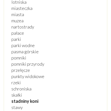
lotniska
miasteczka
miasta
muzea
nartostrady
pałace
parki
parki wodne
pasma górskie
pomniki
pomniki przyrody
przełęcze
punkty widokowe
rzeki
schroniska
skałki
stadniny koni
stawy