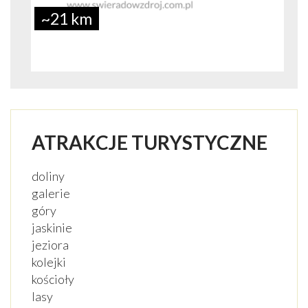
~21 km
ATRAKCJE TURYSTYCZNE
doliny
galerie
góry
jaskinie
jeziora
kolejki
kościoły
lasy