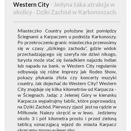
Western City
- Jedyna taka atrakcja w
okolicy - Dziki Zachód w Karkonoszach.
Miasteczko Country położone jest pomiędzy
Ściegnami a Karpaczem u podnóża Karkonoszy.
Po przekroczeniu granic miasteczka przenosimy
się w czasy „dzikiego zachodu”, gdzie widok
przechadzającego się szeryfa nie dziwi nikogo,
turysta może stać się świadkiem najazdu Indian
lub napadu na bank. w Western City regularnie
odbywają się różne imprezy jak Rodeo Show,
pokazy płukania złota czy koncerty muzyki
country. Jak dojechać do Western City? Western
City znajduje się kilka kilometrów od Karpacza -
w Ściegnach. Jadąc z Jeleniej Góry w kierunku
Karpacza wypatrujmy tablic, które poprowadzą
na Dziki Zachód. Pierwszy zjazd jest na rądzie w
Miłkowie. Nalezy skręcić w w lewo. Jedziemy
około 3 i pół kilometra prosto i przed zieloną
tablicą oznacząjacą wjazd do miasta Karpacz
skręcamy znowu w lewo aby ...