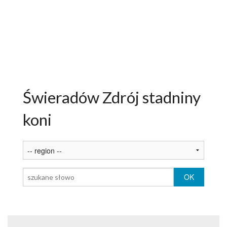
ATRAKCJE
AKTYWNIE
NARTY
ROWERY
Świeradów Zdrój stadniny
PAKIETY
koni
USŁUGI DLA TURYSTY
OGŁOSZENIA
GALERIA
ARTYKUŁY O ŚWIERADOWIE