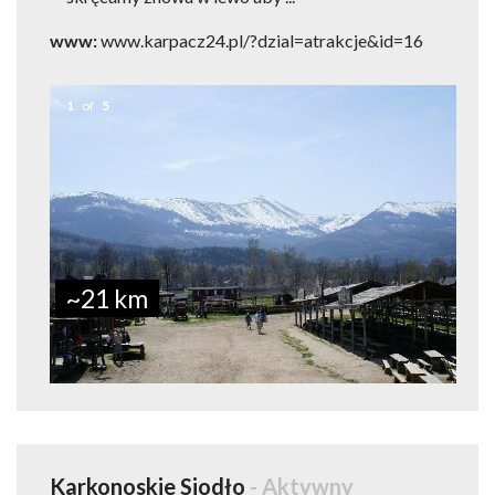
www:
www.karpacz24.pl/?dzial=atrakcje&id=16
1
of
5
~21 km
Karkonoskie Siodło
- Aktywny