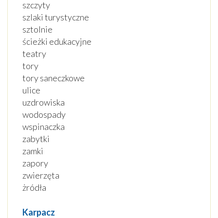
szczyty
szlaki turystyczne
sztolnie
ścieżki edukacyjne
teatry
tory
tory saneczkowe
ulice
uzdrowiska
wodospady
wspinaczka
zabytki
zamki
zapory
zwierzęta
żródła
Karpacz