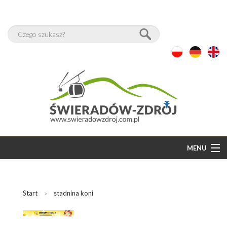
MENU
START
BAZA NOCLEGÓW
Start
stadnina koni
WOLNE POKOJE