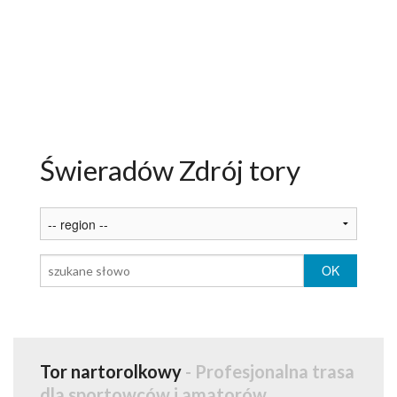
ATRAKCJE
AKTYWNIE
NARTY
ROWERY
Świeradów Zdrój tory
PAKIETY
USŁUGI DLA TURYSTY
OGŁOSZENIA
GALERIA
ARTYKUŁY O ŚWIERADOWIE
Tor nartorolkowy
- Profesjonalna trasa
dla sportowców i amatorów.