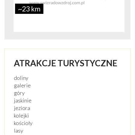
~23 km
ATRAKCJE TURYSTYCZNE
doliny
galerie
góry
jaskinie
jeziora
kolejki
kościoły
lasy