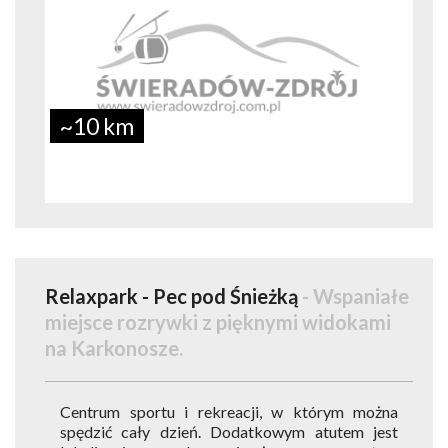
~10 km
Relaxpark - Pec pod Śnieżką
- Wspaniałe
miejsce rozrywki z pięknymi widokami
na Karkonosze.
Centrum sportu i rekreacji, w którym można
spędzić cały dzień. Dodatkowym atutem jest