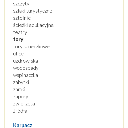
szczyty
szlaki turystyczne
sztolnie
ścieżki edukacyjne
teatry
tory
tory saneczkowe
ulice
uzdrowiska
wodospady
wspinaczka
zabytki
zamki
zapory
zwierzęta
żródła
Karpacz