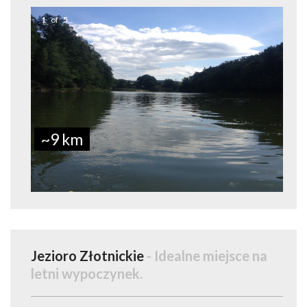
1
of
5
~9 km
Jezioro Złotnickie
- Idealne miejsce na
letni wypoczynek.