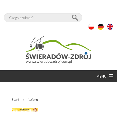
MENU
START
BAZA NOCLEGÓW
Start
jezioro
WOLNE POKOJE