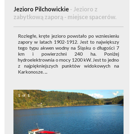
Jezioro Pilchowickie
- Jezioro z
zabytkową zaporą - miejsce spacerów.
Rozległe, kręte jezioro powstało po wzniesieniu
zapory w latach 1902-1912. Jest to największy
tego typu akwen wodny na Śląsku o długości 7
km i powierzchni 240 ha. Poniżej
hydroelektrownia o mocy 1200 kW. Jest to jedno
z najpiękniejszych punktów widokowych na
Karkonosze. ...
1
of
1