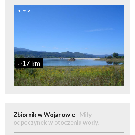
1
of
2
~17 km
Zbiornik w Wojanowie
- Miły
odpoczynek w otoczeniu wody.