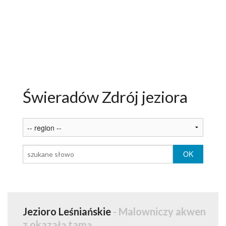
ATRAKCJE
AKTYWNIE
NARTY
ROWERY
Świeradów Zdrój jeziora
PAKIETY
USŁUGI DLA TURYSTY
OGŁOSZENIA
GALERIA
ARTYKUŁY O ŚWIERADOWIE
Jezioro Leśniańskie
- Malowniczy akwen
z okazałą tamą.