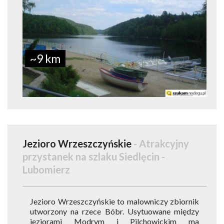
~9 km
Jezioro Wrzeszczyńskie
- Atrakcyjny
przystanek na szlaku Siedlęcin -
Lubomierz
Jezioro Wrzeszczyńskie to malowniczy zbiornik
utworzony na rzece Bóbr. Usytuowane między
jeziorami Modrym i Pilchowickim ma